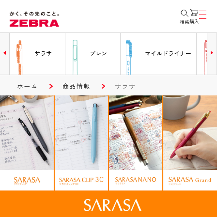
購入
検索
ー
サラサ
ブレン
マイルドライナー
ホーム
商品情報
サラサ