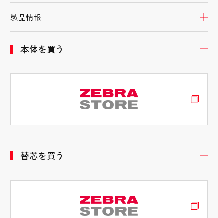
製品情報
開
本体を買う
開
替芯を買う
開