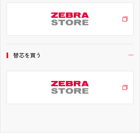
替芯を買う
開
タブコンテンツ終了 タブの先頭へ戻る