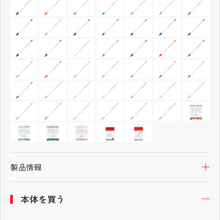
製品情報
開
本体を買う
開