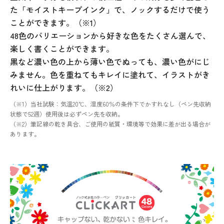
た「モイストキープインク」で、ノックするだけで使う
ことができます。（※1）
48色のバリエーションから好きな色をたくさん選んで、
楽しく書くことができます。
黒など濃い色の上から薄い色でぬっても、濃い色がにじ
みません。色を重ねてもキレイに塗れて、イラストがき
れいに仕上がります。（※2）
（※1）当社試験：気温20℃、湿度60％の条件下でかすれなし（ペン先収納
状態で52週）使用後は必ずペン先を収納。
（※2）筆記線の乾き具合、ご使用の紙質・環境等で効果に差が出る場合が
あります。