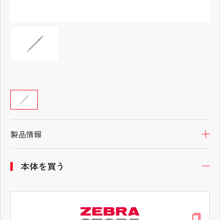
製品情報
製品情報
開
開
本体を買う
本体を買う
開
開