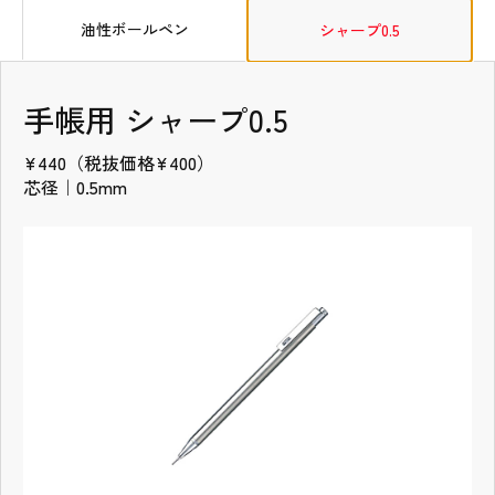
タブの先頭
油性ボールペン
シャープ0.5
手帳用 油性ボールペン
手帳用 シャープ0.5
¥440（税抜価格¥400）
¥440（税抜価格¥400）
インク色｜黒
芯径｜0.5mm