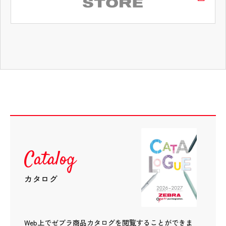
タブコンテンツ終了 タブの先頭へ戻る
替芯を買う
開
Catalog
カタログ
Web上でゼブラ商品カタログを閲覧することができま