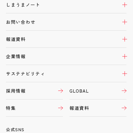
開
しまうまノート
製品情報
開
開
お問い合わせ
本体を買う
開
開
報道資料
開
企業情報
開
サステナビリティ
採用情報
GLOBAL
特集
報道資料
公式SNS