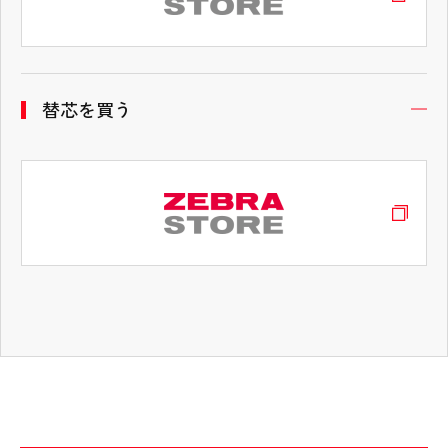
替芯を買う
開
タブコンテンツ終了 タブの先頭へ戻る
手帳用 シャープ0.5
¥440（税抜価格¥400）
芯径｜0.5mm