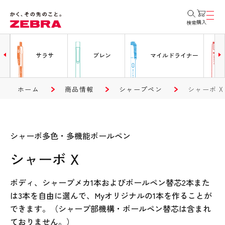
購入
検索
ー
サラサ
ブレン
マイルドライナー
ホーム
商品情報
シャープペン
シャーボ X
シャーボ多色・多機能ボールペン
シャーボ X
ボディ、シャープメカ1本およびボールペン替芯2本また
は3本を自由に選んで、Myオリジナルの1本を作ることが
できます。（シャープ部機構・ボールペン替芯は含まれ
ておりません。）