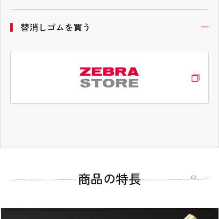
替消しゴムを買う
開
タブコンテンツ終了 タブの先頭へ戻る
商品の特長