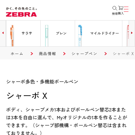
購入
検索
ー
サラサ
ブレン
マイルドライナー
ホーム
商品情報
シャープペン
シャーボ X
シャーボ多色・多機能ボールペン
シャーボ X
ボディ、シャープメカ1本およびボールペン替芯2本また
は3本を自由に選んで、Myオリジナルの1本を作ることが
できます。（シャープ部機構・ボールペン替芯は含まれ
ておりません。）