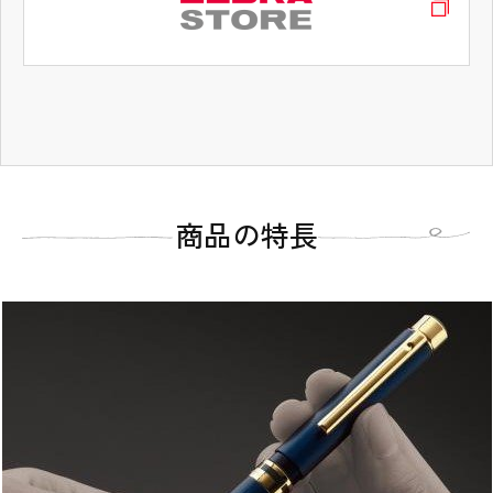
タブコンテンツ終了 タブの先頭へ戻る
シャーボ X ST3
シャーボ X CL5
シャーボ X SC5
シャーボ X ST5
シャーボ X SL6
シャーボ X CB8
シャーボ X TS10
¥4,400（税抜価格¥4,000）
¥6,600（税抜価格¥6,000）
¥6,600（税抜価格¥6,000）
¥6,600（税抜価格¥6,000）
¥7,700（税抜価格¥7,000）
¥11,000（税抜価格¥10,000）
¥13,200（税抜価格¥12,000）
軸色｜ブラック
軸色｜レザーブラック
軸色｜ブラック
軸色｜ブルー
軸色｜レザーシルキーピンク
軸色｜カーボンチタニウムグレー
軸色｜グラファイトブラック（ガンメタルコーティン
グ）
商品の特長