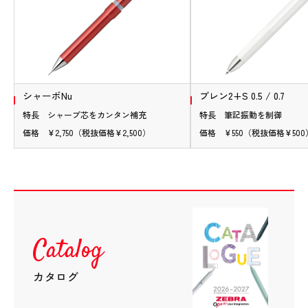
替消しゴムを買う
開
シャーボNu
ブレン2+S 0.5 / 0.7
特長 シャープ芯をカンタン補充
特長 筆記振動を制御
価格 ¥2,750（税抜価格¥2,500）
価格 ¥550（税抜価格¥500
Catalog
カタログ