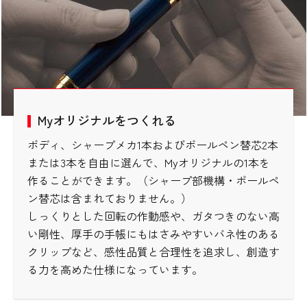
Myオリジナルをつくれる
ボディ、シャープメカ1本およびボールペン替芯2本
または3本を自由に選んで、Myオリジナルの1本を
作ることができます。（シャープ部機構・ボールペ
製品情報
製品情報
製品情報
製品情報
製品情報
開
開
開
開
開
ン替芯は含まれておりません。）
製品情報
開
しっくりとした回転の作動感や、ガタつきのない高
本体を買う
本体を買う
本体を買う
本体を買う
本体を買う
開
開
開
開
開
い剛性、厚手の手帳にもはさみやすいバネ性のある
本体を買う
開
クリップなど、感性品質と合理性を追求し、創造す
る力を高めた仕様になっています。
製品情報
開