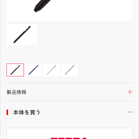
製品情報
開
本体を買う
開