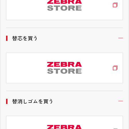
替芯を買う
開
替消しゴムを買う
開