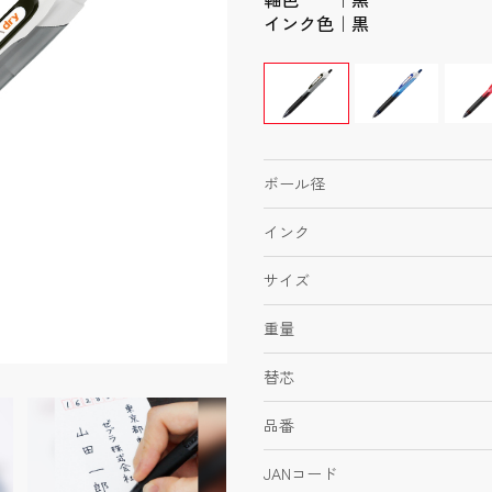
インク色｜黒
ボール径
インク
サイズ
重量
替芯
品番
JANコード