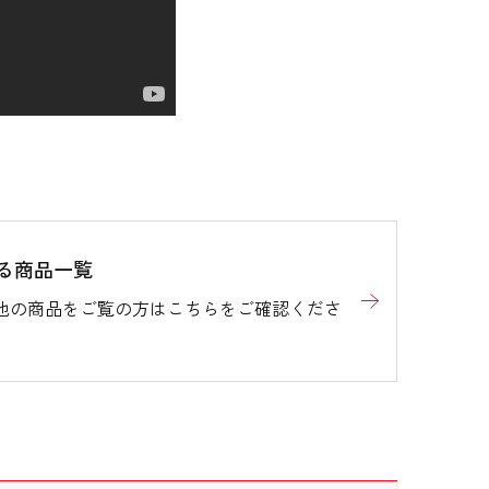
水性染料
水性染料
軸径10.9×全長139.4mm
軸径10.9×全長139.4mm
10.9g
10.9g
JLV-0.5芯
JLV-0.7芯
JJ31-R
JJB31-R
る商品一覧
230013
625413
他の商品をご覧の方はこちらをご確認くださ
適合
適合
掲載
掲載
になる場合がありますのでご了承下さい。
になる場合がありますのでご了承下さい。
ク認定における算出方法によるものです。
ク認定における算出方法によるものです。
て下さい。
て下さい。