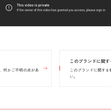
インク
インク
サイズ
サイズ
重量
重量
替芯
替芯
品番
品番
このブランドに関す
JANコード
JANコード
、何かご不明の点があ
このブランドに関する
グリーン購入法
グリーン購入法
い。
GPNエコ商品ねっと
GPNエコ商品ねっと
再生材につきましては予告なく変更
再生材につきましては予告なく変更
プラスチックの再利用は、エコマー
プラスチックの再利用は、エコマー
JANコードは頭に4901681をつけ
JANコードは頭に4901681をつけ