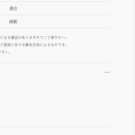
適合
掲載
になる場合がありますのでご了承下さい。
ク認定における算出方法によるものです。
て下さい。
開く