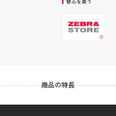
替芯を買う
サラサドライ 0.
サラサドライ 0.
¥165（税抜価格¥150）
¥165（税抜価格¥150）
軸色 ｜黒
軸色 ｜黒
インク色｜黒
インク色｜黒
商品の特長
ボール径
ボール径