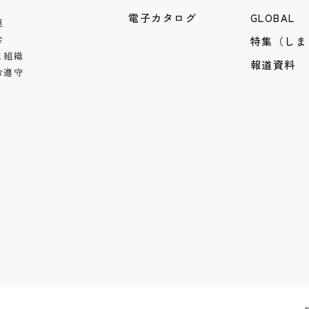
電子カタログ
GLOBAL
境
会
特集（しま
と組織
報道資料
令遵守