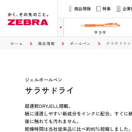
商品情報
特集
企業
サラサ
マッキー
ホーム
商品情報
ボールペン
サラサドライ
ジェルボールペン
サラサドライ
超速乾DRYJELL搭載。
紙に浸透しやすい新成分をインクに配合。すぐに
後に触れても汚れません。
乾燥時間は当社従来品に比べ約85％短縮しました。