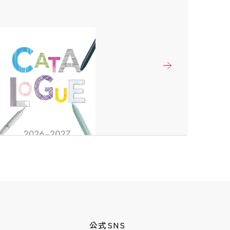
開く
開く
開く
開く
公式SNS