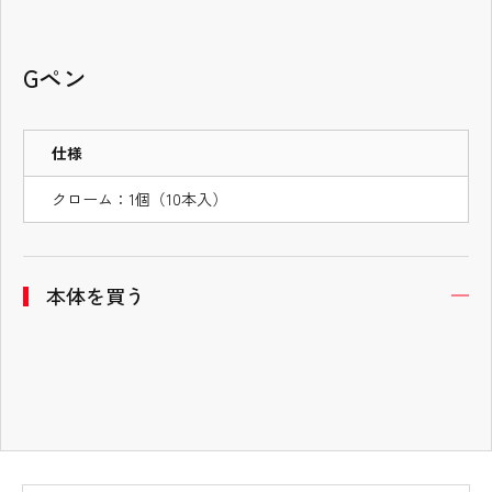
タブの先頭
Gペン
仕様
クローム：1個（10本入）
本体を買う
開
タブコンテンツ終了 タブの先頭へ戻る