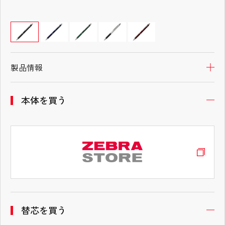
製品情報
開
本体を買う
開
替芯を買う
開