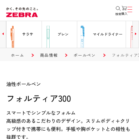
購入
検索
ー
サラサ
ブレン
マイルドライナー
ホーム
商品情報
ボールペン
フォルティア3
油性ボールペン
フォルティア300
スマートでシンプルなフォルム
高級感のあるこだわりのデザイン。スリムボディ+クリ
ップ付きで携帯にも便利。手帳や胸ポケットとの相性も
抜群です。