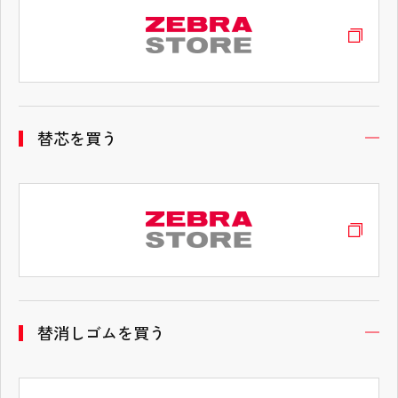
替芯を買う
開
替消しゴムを買う
開