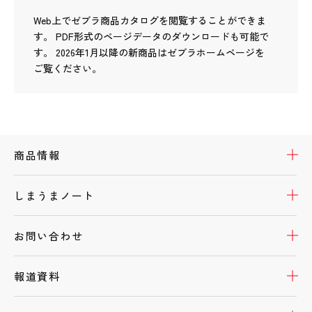
Web上でゼブラ商品カタログを閲覧することができま
す。
PDF形式のページデータのダウンロードも可能で
す。
2026年1月以降の新商品はゼブラホームページを
ご覧ください。
開
商品情報
開
しまうまノート
製品情報
開
開
お問い合わせ
本体を買う
開
開
報道資料