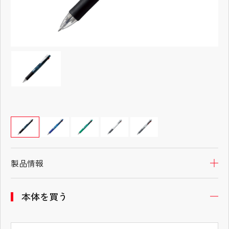
製品情報
開
本体を買う
開