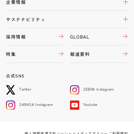
開
企業情報
開
サステナビリティ
採用情報
GLOBAL
替芯を買う
開
特集
報道資料
公式SNS
Twitter
ZEBRA Instagram
替消しゴムを買う
開
SARASA Instagram
Youtube
個人情報保護方針
ソーシャルメディアポリシー
ご利用規約