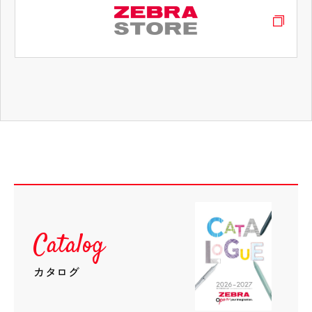
タブコンテンツ終了 タブの先頭へ戻る
クリップ-オン マルチF
¥550（税抜価格¥500）
軸色｜キューティーピンク
Catalog
カタログ