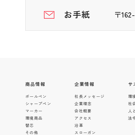
お手紙
〒16
商品情報
企業情報
サ
ボールペン
社長メッセージ
環
シャープペン
企業理念
社
マーカー
会社概要
人
環境商品
アクセス
法
替芯
沿革
その他
スローガン