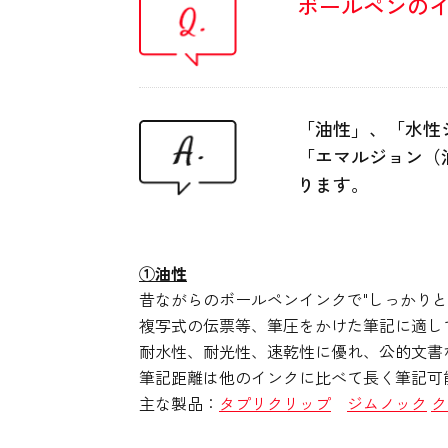
ボールペンの
「油性」、「水性
「エマルジョン（
ります。
①油性
昔ながらのボールペンインクで"しっかりと
複写式の伝票等、筆圧をかけた筆記に適し
耐水性、耐光性、速乾性に優れ、公的文書
筆記距離は他のインクに比べて長く筆記可
主な製品：
タプリクリップ
ジムノック
ク