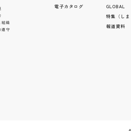
電子カタログ
GLOBAL
境
会
特集（しま
と組織
報道資料
令遵守