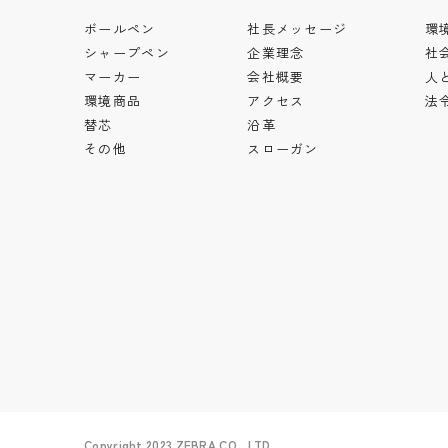
ボールペン
社長メッセージ
環
シャープペン
企業理念
社
マーカー
会社概要
人
環境商品
アクセス
法
替芯
沿革
その他
スローガン
Copyright 2023 ZEBRA CO., LTD.