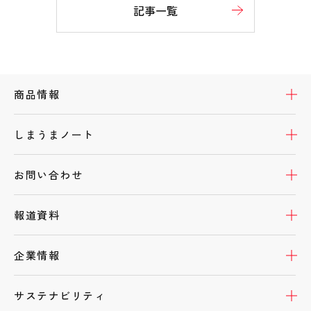
記事一覧
デルガード
開
商品情報
イラスト・アートを描く
開
しまうまノート
開
お問い合わせ
開
報道資料
開
企業情報
ギフトを送る
開
サステナビリティ