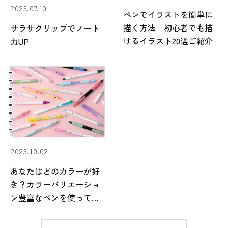
2025.07.10
ペンでイラストを簡単に
ブレン
描く方法｜初心者でも描
サラサクリップでノート
けるイラスト20選ご紹介
力UP
仕事を効率化する
マイルドライナー
2023.10.02
あなたはどのカラーが好
き？カラーバリエーショ
クリッカート
ン豊富なペンを使ってみ
よう
キレイな字・味のある字・カリグラフィーを書く