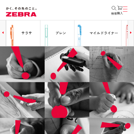
購入
検索
ー
サラサ
ブレン
マイルドライナー