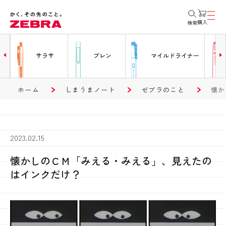
購入
検索
ー
サラサ
ブレン
マイルドライナー
ホーム
しまうまノート
ゼブラのこと
懐か
2023.02.15
懐かしのＣＭ「みえる・みえる」、見えたの
はインクだけ？